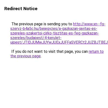
Redirect Notice
The previous page is sending you to
http://www.xn--fg-
szervz-b4a5c.hu/bejegyzes/a-gazkazan-javitas-es-
szereles-szakertoi-cirko-tisztitas-es-feg-gazkazan-
szereles/budapest/4-kerulet-
ujpest/JTlDJUMwJUYwJUExJUFFaSVERCt2JUZBJTBE
If you do not want to visit that page, you can
return to
the previous page
.