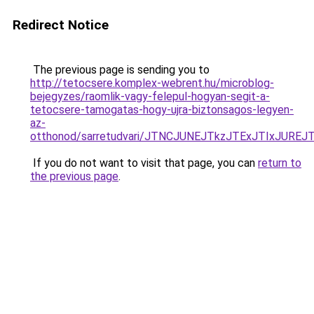
Redirect Notice
The previous page is sending you to
http://tetocsere.komplex-webrent.hu/microblog-
bejegyzes/raomlik-vagy-felepul-hogyan-segit-a-
tetocsere-tamogatas-hogy-ujra-biztonsagos-legyen-
az-
otthonod/sarretudvari/JTNCJUNEJTkzJTExJTIxJUR
If you do not want to visit that page, you can
return to
the previous page
.