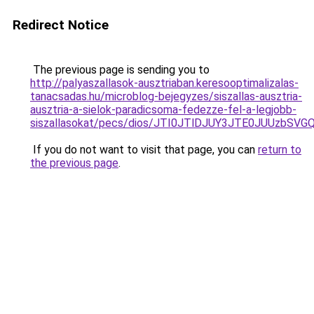
Redirect Notice
The previous page is sending you to
http://palyaszallasok-ausztriaban.keresooptimalizalas-
tanacsadas.hu/microblog-bejegyzes/siszallas-ausztria-
ausztria-a-sielok-paradicsoma-fedezze-fel-a-legjobb-
siszallasokat/pecs/dios/JTI0JTlDJUY3JTE0JUUzb
If you do not want to visit that page, you can
return to
the previous page
.