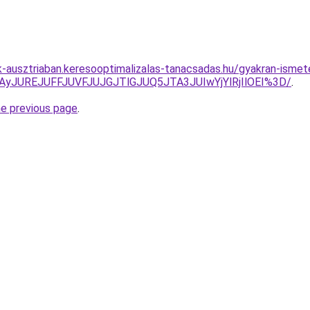
ok-ausztriaban.keresooptimalizalas-tanacsadas.hu/gyakran-isme
JTAyJUREJUFFJUVFJUJGJTlGJUQ5JTA3JUIwYjYlRjIlOEI%3D/
.
he previous page
.