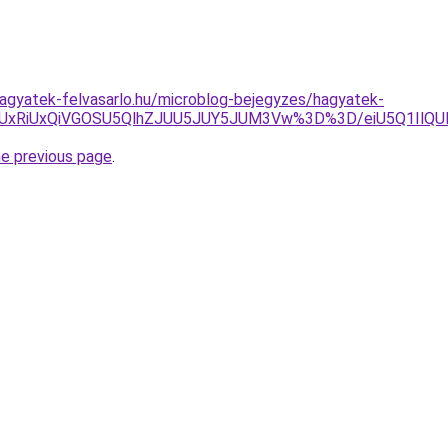
.hagyatek-felvasarlo.hu/microblog-bejegyzes/hagyatek-
5QyUxRiUxQiVGOSU5QlhZJUU5JUY5JUM3Vw%3D%3D/eiU5Q1I
he previous page
.