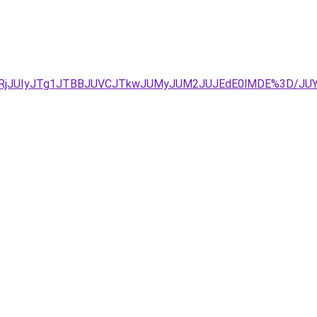
lQURjJUIyJTg1JTBBJUVCJTkwJUMyJUM2JUJEdE0lMDE%3D/