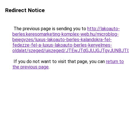
Redirect Notice
The previous page is sending you to
http://lakoauto-
berles.keresomarketing-komplex-web.hu/microblog-
bejegyzes/luxus-lakoauto-berles-kalandokra-fel-
fedezze-fel-a-luxus-lakoauto-berles-kenyelmes-
oldalat/szeged/ujszeged/JTEwJTdGJUJGJTgyJUN
If you do not want to visit that page, you can
return to
the previous page
.